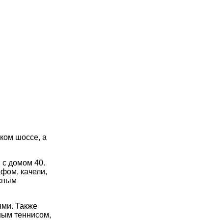
ком шоссе, а
 с домом 40.
афом, качели,
асным
ями. Также
ным теннисом,