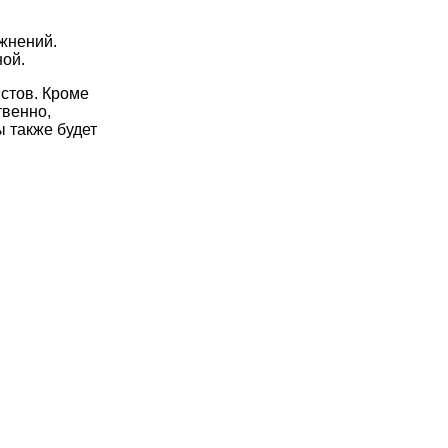
жнений.
ной.
стов. Кроме
твенно,
 также будет