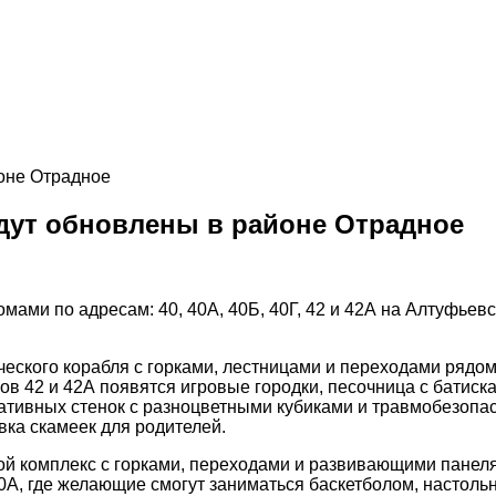
дут обновлены в районе Отрадное
мами по адресам: 40, 40А, 40Б, 40Г, 42 и 42А на Алтуфьевс
еского корабля с горками, лестницами и переходами рядом
мов 42 и 42А появятся игровые городки, песочница с батиск
оративных стенок с разноцветными кубиками и травмобезоп
вка скамеек для родителей.
ой комплекс с горками, переходами и развивающими панел
0А, где желающие смогут заниматься баскетболом, настоль