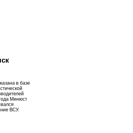
ыск
казана в базе
истической
оводителей
 года Минюст
ывался
ание ВСУ.