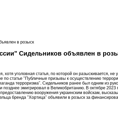
ссии" Сидельников объявлен в роз
хотя уголовная статья, по которой он разыскивается, не у
е по статье "Публичные призывы к осуществлению террор
паганда терроризма". Сидельников ранее был одним из рук
 и позднее эмигрировал в Великобританию. В октябре 2023
 к предоставлению вооружения украинским войскам, высказ
адельца бренда "Хортица" объявили в розыск за финансиров