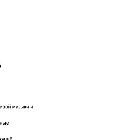
д
живой музыки и
чные
заций.