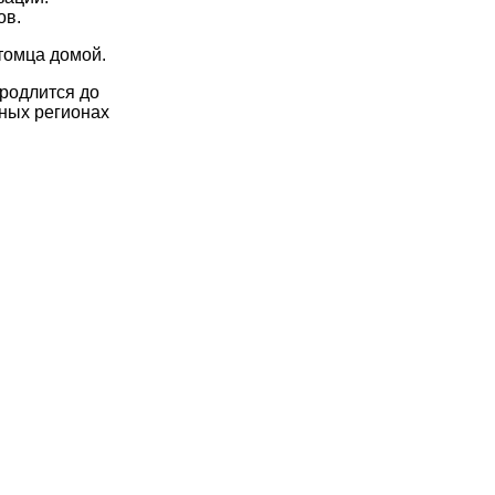
ов.
томца домой.
родлится до
зных регионах