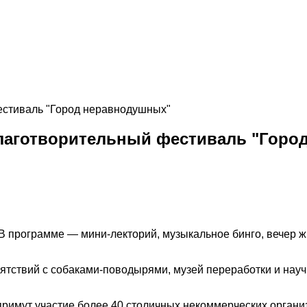
лаготворительный фестиваль "Горо
В программе — мини-лекторий, музыкальное бинго, вечер 
пятствий с собаками-поводырями, музей переработки и нау
примут участие более 40 столичных некоммерческих органи