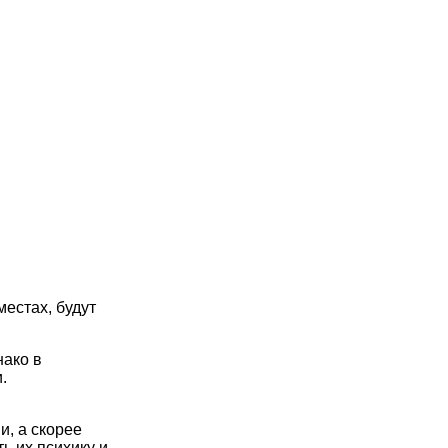
естах, будут
нако в
.
и, а скорее
ь их психику и